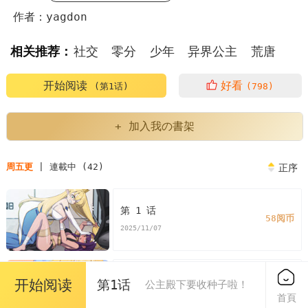
作者：yagdon
相关推荐：
社交
零分
少年
异界公主
荒唐
奇异
冒险
开始阅读
好看
(第1话)
(798)
+ 加入我の書架
周五更
| 連載中 (42)
正序
第 1 话
58阅币
2025/11/07
第 2 话
开始阅读
第1话
公主殿下要收种子啦！
58阅币
首頁
2025/11/07