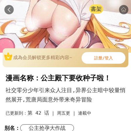
書架
成為会员解锁更多精彩内容~
註册/登入
漫画名称：公主殿下要收种子啦！
社交零分少年引来众人注目,异界公主暗中较量悄
然展开,荒唐局面意外带来奇异冒险
第 42 话
已更新到：
|
周五更 |
連載中
别名：
公主抢孕大作战